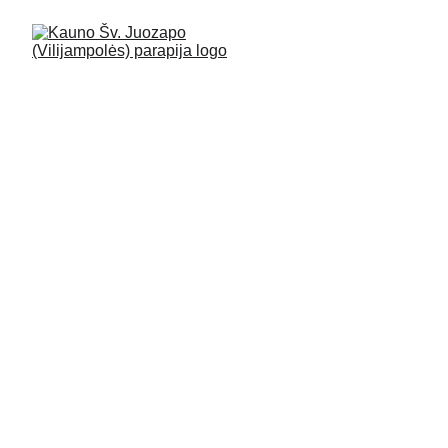
Parapijos logo
1.      Du balandžiai.
Mūsų parapijos globėjas, Švč. 
Mergelės sužadėtinis Šv. 
Juozapas ikonografijoje 
dažnai vaizduojamas su 